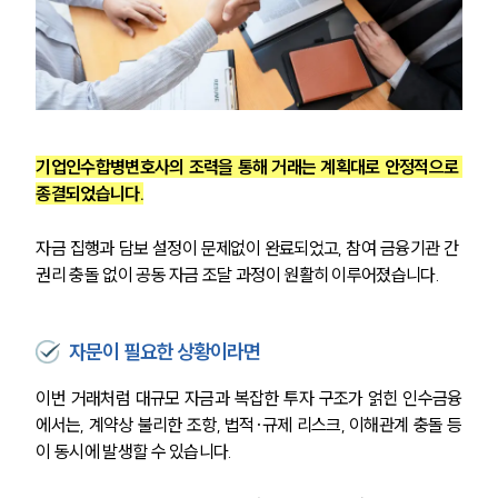
고객후기
업무분야
M&A센터 업무
전체
기업인수합병변호사의 조력을 통해 거래는 계획대로 안정적으로 
종결되었습니다.
구성원 소개
자금 집행과 담보 설정이 문제없이 완료되었고, 참여 금융기관 간 
권리 충돌 없이 공동 자금 조달 과정이 원활히 이루어졌습니다.
M&A전문변호사
소식/자료
자문이 필요한 상황이라면
이번 거래처럼 대규모 자금과 복잡한 투자 구조가 얽힌 인수금융
언론보도
공지사항
에서는, 계약상 불리한 조항, 법적·규제 리스크, 이해관계 충돌 등
법률 블로그
이 동시에 발생할 수 있습니다.
법률서식
뉴스레터/브로슈어