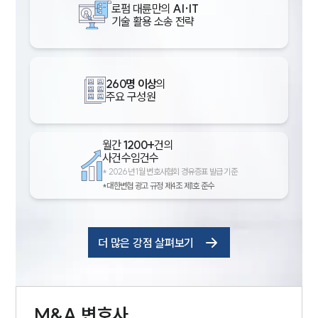
로펌 대륜만의
AI·IT
기술 활용 소송 전략
260명 이상
의
주요 구성원
월간
1200+
건의
사건수임건수
*
2026년 1월 변호사협회 경유증표 발급 기준
*대한변협 광고 규정 제4조 제1호 준수
더 많은 강점 살펴보기
M&A
변호사