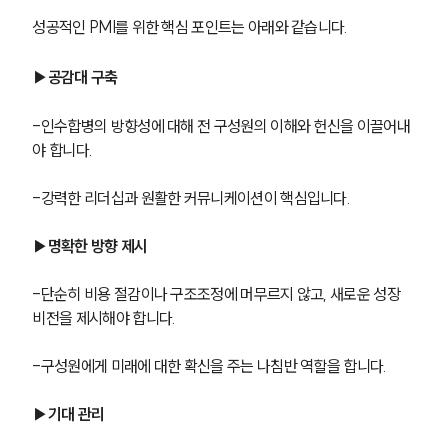
성공적인 PMI를 위한 핵심 포인트는 아래와 같습니다. 
M&A전문변호사
▶공감대 구축
소식/자료
-인수합병의 방향성에 대해 전 구성원의 이해와 헌신을 이끌어내
언론보도
야 합니다.
공지사항
법률 블로그
-강력한 리더십과 원활한 커뮤니케이션이 핵심입니다.
법률서식
뉴스레터/브로슈어
▶명확한 방향 제시
세미나
-단순히 비용 절감이나 구조조정에 머무르지 않고, 새로운 성장 
대륜법률상담예약
비전을 제시해야 합니다.
대륜법률상담예약
-구성원에게 미래에 대한 확신을 주는 나침반 역할을 합니다.
▶기대 관리