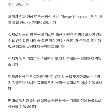
글로벌 파트너 로펌
것은 아닙니다. 
고객의 소리
통합검색
오히려 진짜 성공 여부는 PMI(Post Merger Integration, 인수 이
AI대륜
후 통합 관리) 단계에서 갈립니다.
업무사례
실제로 미국의 한 연구에 따르면 최근 10년간 진행된 300여 건의 
주요 인수합병 사례 중 절반 이상(약 57%)이 계약 체결 후 기대
주요 업무사례
했던 성과를 달성하지 못했다고 합니다. 
사례분석/최신동향
법률정보
법률지식인
심지어 일부 기업은 인수합병 이후 다시 분할되는 상황까지 겪었
고객후기
습니다.
이처럼 PMI가 부실하면 막대한 인수 비용을 투자하고도 주주가
업무분야
치 창출이나 시너지 효과를 얻지 못하는 결과로 이어질 수 있습니
다. 
M&A센터 업무
전체
반대로 철저한 준비와 실행을 거친 PMI는 기업의 성장 동력으로 
작용할 수 있습니다.
구성원 소개