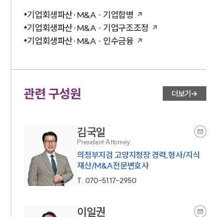
기업회생파산·M&A · 기업합병
기업회생파산·M&A · 기업구조조정
기업회생파산·M&A · 인수금융
관련 구성원
더보기
김국일
President Attorney
의정부지검 고양지청장 경력,형사/지식
재산/M&A전문변호사
T.
070-5117-2950
이일권