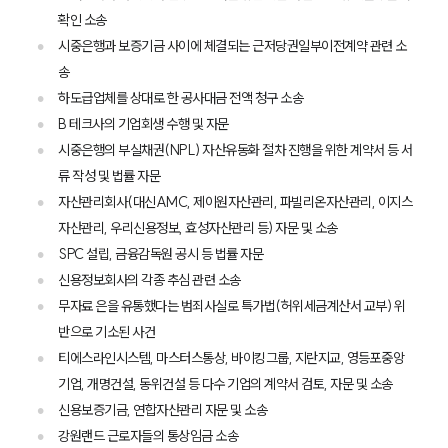
확인 소송
시중은행과 보증기금 사이에 체결되는 근저당권일부이전계약 관련 소
송
하도급업체를 상대로 한 공사대금 전액 청구 소송
B 테크사의 기업회생 수행 및 자문
시중은행의 부실채권(NPL) 자산유동화 절차 진행을 위한 계약서 등 서
류 작성 및 법률 자문
자산관리회사(대신AMC, 제이원자산관리, 파빌리온자산관리, 이지스
자산관리, 우리신용정보, 효성자산관리 등) 자문 및 소송
SPC 설립, 금융감독원 공시 등 법률 자문
신용정보회사의 각종 추심 관련 소송
무자료 은을 유통했다는 범죄사실로 특가법(허위세금계산서 교부) 위
반으로 기소된 사건
티에스라인시스템, 마스터스통상, 바이킹그룹, 지란지교, 영등포중앙
기업, 개명건설, 동위건설 등 다수 기업의 계약서 검토, 자문 및 소송
신용보증기금, 연합자산관리 자문 및 소송
강원랜드 근로자들의 통상임금 소송