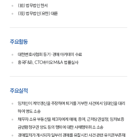
(前) 법무법인 한서
(現) 법무법인(유한) 대륜
주요활동
대한변호사협회 등기·경매 아카데미 수료
흥국F&B, CTC바이오 M&A 법률실사
주요실적
임차인이 계약갱신을 주장하며 퇴거를 거부한 사건에서 임대인을 대리
하여 명도 소송
채무자 소유 부동산을 제3자에게 매매, 증여, 근저당권설정, 임차보증
금반환청구권 양도 등의 행위에 대한 사해행위취소 소송
경매절차가 개시되자 일부러 경매를 유찰시킨 사건 관련 유치권부존재