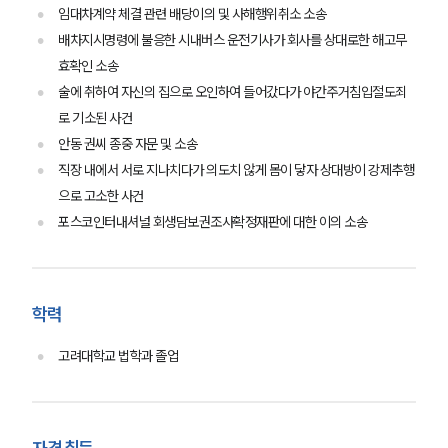
임대차계약 체결 관련 배당이의 및 사해행위취소 소송
센터소개
배차지시명령에 불응한 시내버스 운전기사가 회사를 상대로한 해고무
효확인 소송
센터소개
술에 취하여 자신의 집으로 오인하여 들어갔다가 야간주거침입절도죄
대륜의 강점
오시는 길
로 기소된 사건
글로벌 파트너 로펌
안동 권씨 종중 자문 및 소송
고객의 소리
직장 내에서 서로 지나치다가 의도치 않게 몸이 닿자 상대방이 강제추행
통합검색
으로 고소한 사건
AI대륜
포스코인터내셔널 회생담보권조사확정재판에 대한 이의 소송
업무사례
주요 업무사례
학력
사례분석/최신동향
법률정보
고려대학교 법학과 졸업
법률지식인
고객후기
업무분야