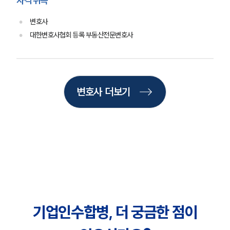
자격 취득
M&A센터 업무
변호사
전체
대한변호사협회 등록 부동산전문변호사
구성원 소개
M&A전문변호사
변호사 더보기
소식/자료
언론보도
공지사항
법률 블로그
법률서식
뉴스레터/브로슈어
세미나
기업인수합병, 더 궁금한 점이
대륜법률상담예약