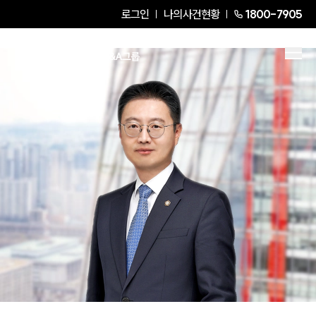
로그인
나의사건현황
1800-7905
강대희
Senior Partner Attorney