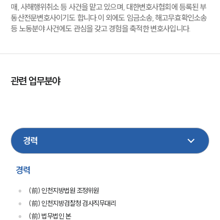
매, 사해행위취소 등 사건을 맡고 있으며, 대한변호사협회에 등록된 부
동산전문변호사이기도 합니다.이 외에도 임금소송, 해고무효확인소송
등 노동분야 사건에도 관심을 갖고 경험을 축적한 변호사입니다.
관련 업무분야
기업일반
건설
민사
이혼
형사
회생파산
가사
금융
민사집행
경력
(前) 인천지방법원 조정위원
(前) 인천지방검찰청 검사직무대리
(前) 법무법인 본