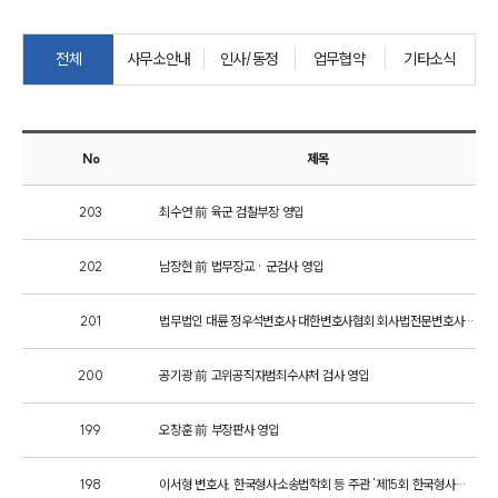
센터소개
전체
사무소안내
인사/동정
업무협약
기타소식
센터소개
대륜의 강점
오시는 길
글로벌 파트너 로펌
No
제목
고객의 소리
통합검색
AI대륜
203
최수연 前 육군 검찰부장 영입
202
남장현 前 법무장교 · 군검사 영입
업무사례
주요 업무사례
201
법무법인 대륜 정우석변호사 대한변호사협회 회사법전문변호사 등록
사례분석/최신동향
법률정보
200
공기광 前 고위공직자범죄수사처 검사 영입
법률지식인
고객후기
199
오창훈 前 부장판사 영입
업무분야
198
이서형 변호사, 한국형사소송법학회 등 주관 '제15회 한국형사학대회'서 발표