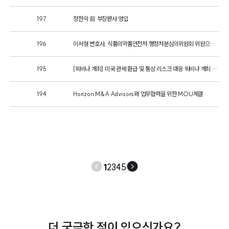
M&A센터 업무
197
정한익 前 부장판사 영입
전체
196
이서형 변호사, 식품의약품안전처 행정처분심의위원회 위원으로 위촉
구성원 소개
195
[웨비나 개최] 미국 관세 환급 및 통상 리스크 대응 웨비나 개최 안내
M&A전문변호사
194
Horizon M&A Advisors와 업무협력을 위한 MOU체결
소식/자료
언론보도
공지사항
법률 블로그
법률서식
1
2
3
4
5
뉴스레터/브로슈어
세미나
대륜법률상담예약
더 궁금한 점이 있으신가요?