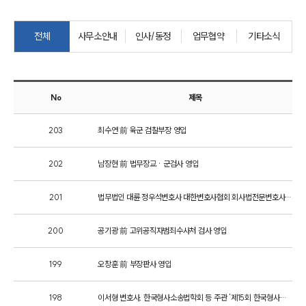
센터소개
전체
사무소안내
인사/동정
업무협약
기타소식
센터소개
대륜의 강점
오시는 길
글로벌 파트너 로펌
No
제목
고객의 소리
통합검색
AI대륜
203
최수연 前 육군 검찰부장 영입
202
남장현 前 법무장교 · 군검사 영입
업무사례
주요 업무사례
201
법무법인 대륜 정우석변호사 대한변호사협회 회사법전문변호사 등록
사례분석/최신동향
법률정보
200
공기광 前 고위공직자범죄수사처 검사 영입
법률지식인
고객후기
199
오창훈 前 부장판사 영입
업무분야
198
이서형 변호사, 한국형사소송법학회 등 주관 '제15회 한국형사학대회'서 발표