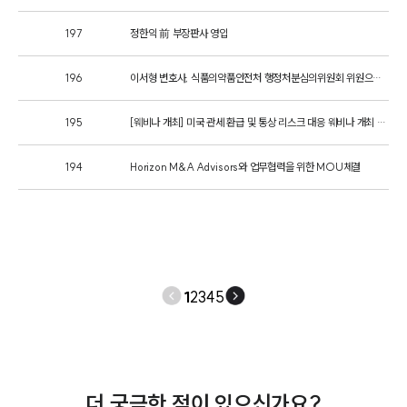
M&A센터 업무
197
정한익 前 부장판사 영입
전체
196
이서형 변호사, 식품의약품안전처 행정처분심의위원회 위원으로 위촉
구성원 소개
195
[웨비나 개최] 미국 관세 환급 및 통상 리스크 대응 웨비나 개최 안내
M&A전문변호사
194
Horizon M&A Advisors와 업무협력을 위한 MOU체결
소식/자료
언론보도
공지사항
법률 블로그
법률서식
1
2
3
4
5
뉴스레터/브로슈어
세미나
대륜법률상담예약
더 궁금한 점이 있으신가요?