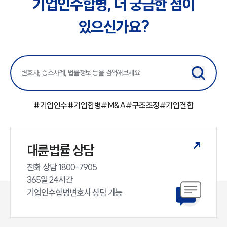
기업인수합병, 더 궁금한 점이
있으신가요?
#
기업인수
#
기업합병
#
M&A
#
구조조정
#
기업결합
대륜법률 상담
전화 상담 1800-7905

365일 24시간

기업인수합병변호사 상담 가능