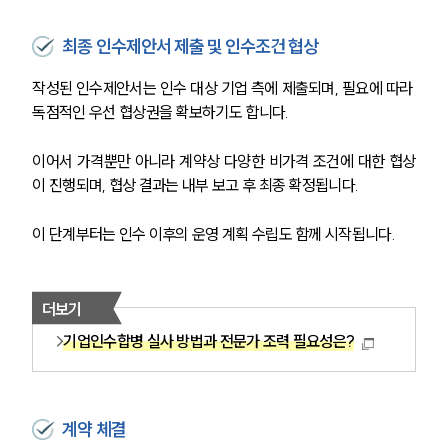
대륜의 강점
오시는 길
글로벌 파트너 로펌
최종 인수제안서 제출 및 인수조건 협상
고객의 소리
통합검색
작성된 인수제안서는 인수 대상 기업 측에 제출되며, 필요에 따라 
AI대륜
독점적인 우선 협상권을 확보하기도 합니다. 
업무사례
이어서 가격뿐만 아니라 계약상 다양한 비가격 조건에 대한 협상
이 진행되며, 협상 결과는 내부 보고 후 최종 확정됩니다. 
주요 업무사례
사례분석/최신동향
이 단계부터는 인수 이후의 운영 계획 수립도 함께 시작됩니다.
법률정보
법률지식인
고객후기
더보기
기업인수합병 실사 방법과 전문가 조력 필요성은?
업무분야
M&A센터 업무
전체
계약 체결