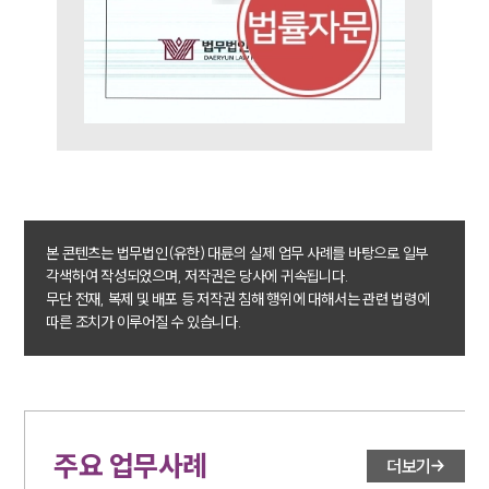
M&A센터 업무
전체
구성원 소개
M&A전문변호사
소식/자료
본 콘텐츠는 법무법인(유한) 대륜의 실제 업무 사례를 바탕으로 일부
각색하여 작성되었으며, 저작권은 당사에 귀속됩니다.
언론보도
무단 전재, 복제 및 배포 등 저작권 침해 행위에 대해서는 관련 법령에
공지사항
따른 조치가 이루어질 수 있습니다.
법률 블로그
법률서식
뉴스레터/브로슈어
세미나
주요 업무사례
더보기
대륜법률상담예약