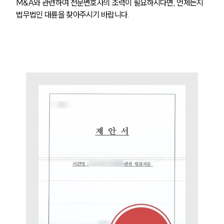
M&A와 관련하여 전문변호사의 조력이 필요하시다면, 언제든지 
센터소개
법무법인 대륜을 찾아주시기 바랍니다.
센터소개
대륜의 강점
오시는 길
글로벌 파트너 로펌
고객의 소리
통합검색
AI대륜
업무사례
주요 업무사례
사례분석/최신동향
법률정보
법률지식인
고객후기
업무분야