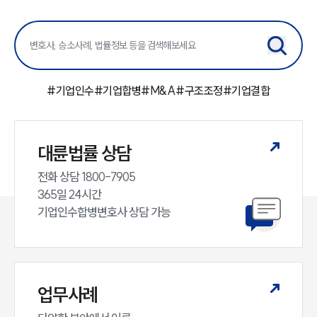
센터소개
센터소개
대륜의 강점
오시는 길
글로벌 파트너 로펌
#
기업인수
#
기업합병
#
M&A
#
구조조정
#
기업결합
고객의 소리
통합검색
AI대륜
대륜법률 상담
업무사례
전화 상담 1800-7905

365일 24시간

주요 업무사례
사례분석/최신동향
기업인수합병변호사 상담 가능
법률정보
법률지식인
고객후기
업무사례
업무분야