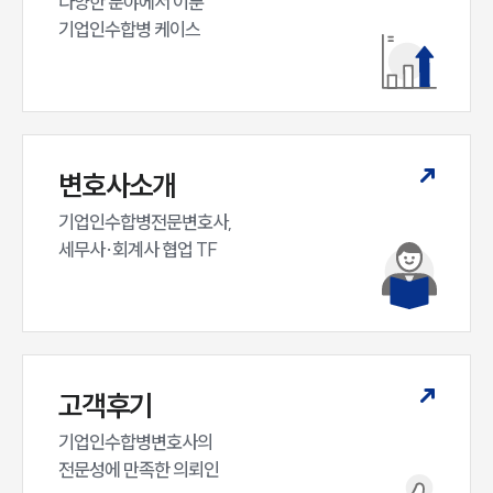
다양한 분야에서 이룬

M&A센터 업무
기업인수합병 케이스
전체
구성원 소개
M&A전문변호사
변호사소개
기업인수합병전문변호사,

소식/자료
세무사·회계사 협업 TF
언론보도
공지사항
법률 블로그
법률서식
뉴스레터/브로슈어
세미나
고객후기
기업인수합병변호사의

대륜법률상담예약
전문성에 만족한 의뢰인