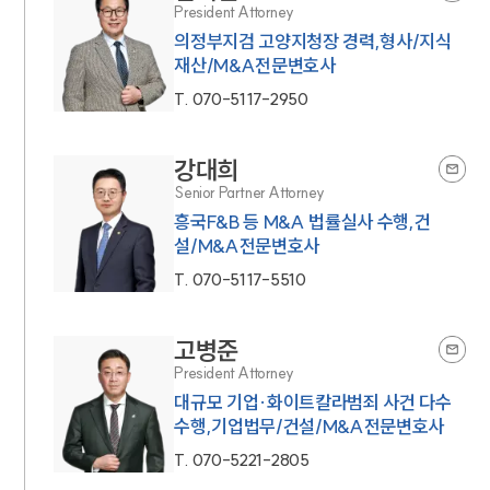
President Attorney
의정부지검 고양지청장 경력,형사/지식
재산/M&A전문변호사
T.
070-5117-2950
강대희
Senior Partner Attorney
흥국F&B 등 M&A 법률실사 수행,건
설/M&A전문변호사
T.
070-5117-5510
고병준
President Attorney
대규모 기업·화이트칼라범죄 사건 다수
수행,기업법무/건설/M&A전문변호사
T.
070-5221-2805