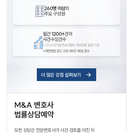
260명 이상
의
주요 구성원
월간
1200+
건의
사건수임건수
*
2026년 1월 변호사협회 경유증표 발급 기준
*대한변협 광고 규정 제4조 제1호 준수
더 많은 강점 살펴보기
M&A
변호사
법률상담예약
모든 상담은 전문변호사가 사건 검토를 마친 뒤