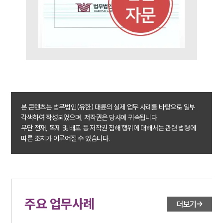
업무분야
M&A센터 업무
전체
구성원 소개
M&A전문변호사
본 콘텐츠는 법무법인(유한) 대륜의 실제 업무 사례를 바탕으로 일부
각색하여 작성되었으며, 저작권은 당사에 귀속됩니다.
무단 전재, 복제 및 배포 등 저작권 침해 행위에 대해서는 관련 법령에
소식/자료
따른 조치가 이루어질 수 있습니다.
언론보도
공지사항
법률 블로그
법률서식
뉴스레터/브로슈어
주요 업무사례
더보기
세미나