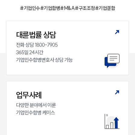
#
기업인수
#
기업합병
#
M&A
#
구조조정
#
기업결합
대륜법률 상담
전화 상담 1800-7905

365일 24시간

기업인수합병변호사 상담 가능
업무사례
다양한 분야에서 이룬

기업인수합병 케이스