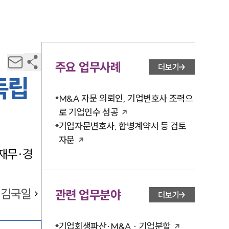
주요 업무사례
더보기
독립
M&A 자문 의뢰인, 기업변호사 조력으
로 기업인수 성공
기업자문변호사, 합병계약서 등 검토
자문
재무·경
김국일
관련 업무분야
더보기
기업회생파산·M&A · 기업분할