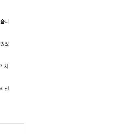
전체
했습니
구성원 소개
M&A전문변호사
 있었
소식/자료
가치 
언론보도
공지사항
의 전
법률 블로그
법률서식
뉴스레터/브로슈어