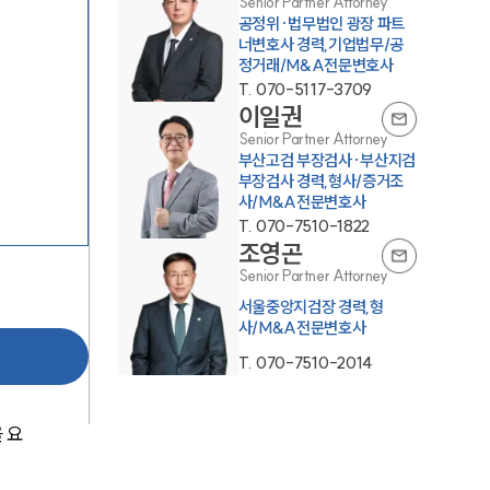
Senior Partner Attorney
공정위·법무법인 광장 파트
너변호사 경력,기업법무/공
정거래/M&A전문변호사
T.
070-5117-3709
이일권
Senior Partner Attorney
부산고검 부장검사·부산지검
부장검사 경력,형사/증거조
사/M&A전문변호사
센터소개
T.
070-7510-1822
조영곤
센터소개
Senior Partner Attorney
대륜의 강점
서울중앙지검장 경력,형
사/M&A전문변호사
오시는 길
T.
070-7510-2014
글로벌 파트너 로펌
 요
고객의 소리
통합검색