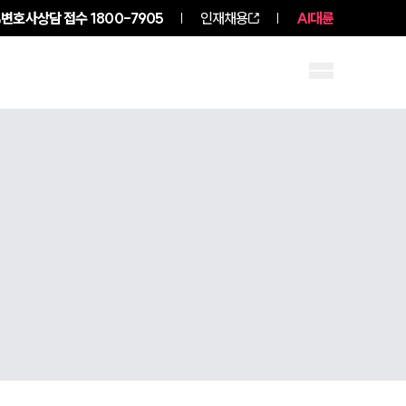
변호사상담 접수
1800-7905
인재채용
AI대륜
구성원 소개
소식/자료