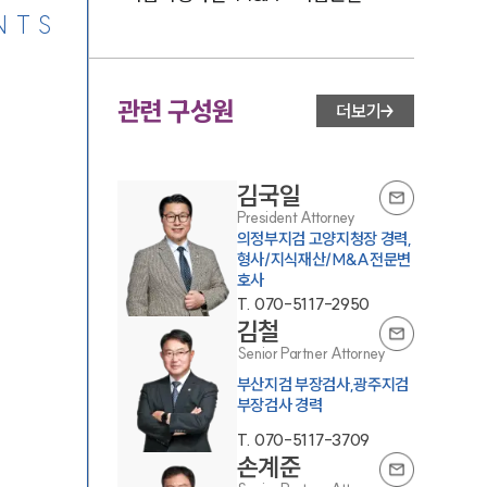
NTS
관련 구성원
더보기
김국일
President Attorney
의정부지검 고양지청장 경력,
형사/지식재산/M&A전문변
호사
T.
070-5117-2950
김철
Senior Partner Attorney
부산지검 부장검사,광주지검
부장검사 경력
T.
070-5117-3709
손계준