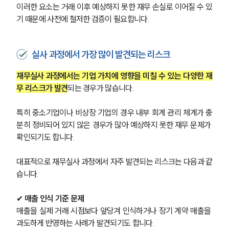
이러한 요소는 거래 이후 예상하지 못한 재무 손실로 이어질 수 있
고객의 소리
기 때문에 사전에 철저한 검증이 필요합니다.
통합검색
AI대륜
실사 과정에서 가장 많이 발견되는 리스크
업무사례
재무실사 과정에서는 기업 가치에 영향을 미칠 수 있는 다양한 재
주요 업무사례
무 리스크가 발견
되는 경우가 많습니다. 
사례분석/최신동향
법률정보
법률지식인
특히 중소기업이나 비상장 기업의 경우 내부 회계 관리 체계가 충
고객후기
분히 정비되어 있지 않은 경우가 많아 예상하지 못한 재무 문제가 
확인되기도 합니다.
업무분야
대표적으로 재무실사 과정에서 자주 발견되는 리스크는 다음과 같
습니다.
M&A센터 업무
전체
✔ 
매출 인식 기준 문제
매출을 실제 거래 시점보다 앞당겨 인식하거나 장기 계약 매출을 
구성원 소개
과도하게 반영하는 사례가 발견되기도 합니다.