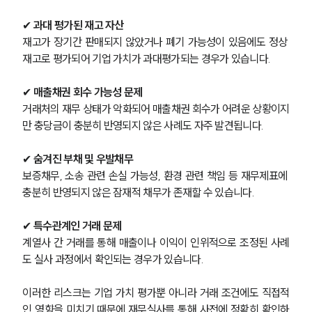
M&A전문변호사
✔ 
과대 평가된 재고 자산
재고가 장기간 판매되지 않았거나 폐기 가능성이 있음에도 정상 
재고로 평가되어 기업 가치가 과대평가되는 경우가 있습니다.
소식/자료
✔ 
매출채권 회수 가능성 문제
언론보도
공지사항
거래처의 재무 상태가 악화되어 매출채권 회수가 어려운 상황이지
법률 블로그
만 충당금이 충분히 반영되지 않은 사례도 자주 발견됩니다.
법률서식
뉴스레터/브로슈어
✔ 
숨겨진 부채 및 우발채무
세미나
보증채무, 소송 관련 손실 가능성, 환경 관련 책임 등 재무제표에 
충분히 반영되지 않은 잠재적 채무가 존재할 수 있습니다.
대륜법률상담예약
✔ 
특수관계인 거래 문제
대륜법률상담예약
계열사 간 거래를 통해 매출이나 이익이 인위적으로 조정된 사례
도 실사 과정에서 확인되는 경우가 있습니다.
이러한 리스크는 기업 가치 평가뿐 아니라 거래 조건에도 직접적
인 영향을 미치기 때문에 재무실사를 통해 사전에 정확히 확인하