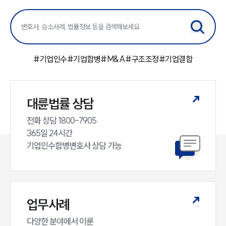
#
기업인수
#
기업합병
#
M&A
#
구조조정
#
기업결합
대륜법률 상담
전화 상담 1800-7905

365일 24시간

기업인수합병변호사 상담 가능
업무사례
다양한 분야에서 이룬
