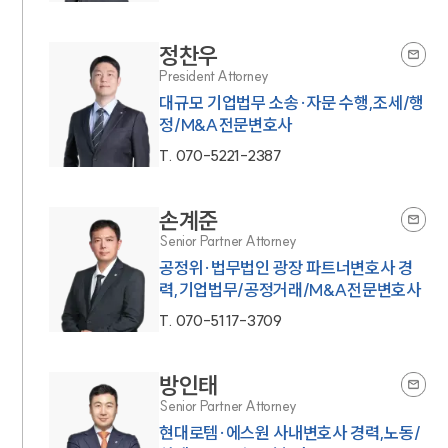
정찬우
President Attorney
대규모 기업법무 소송·자문 수행,조세/행
정/M&A전문변호사
T.
070-5221-2387
손계준
Senior Partner Attorney
공정위·법무법인 광장 파트너변호사 경
력,기업법무/공정거래/M&A전문변호사
T.
070-5117-3709
방인태
Senior Partner Attorney
현대로템·에스원 사내변호사 경력,노동/