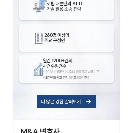
로펌 대륜만의
AI·IT
기술 활용 소송 전략
260명 이상
의
주요 구성원
월간
1200+
건의
사건수임건수
*
2026년 1월 변호사협회 경유증표 발급 기준
*대한변협 광고 규정 제4조 제1호 준수
더 많은 강점 살펴보기
M&A
변호사