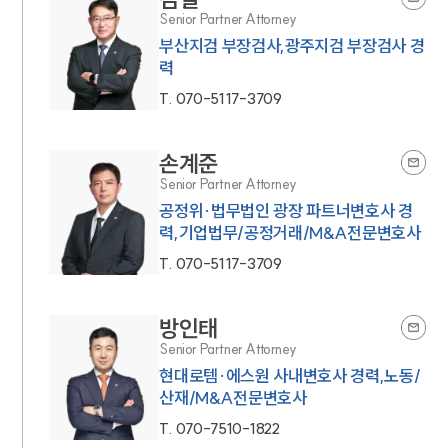
Senior Partner Attorney
부산지검 부장검사,광주지검 부장검사 경
력
T.
070-5117-3709
손계준
Senior Partner Attorney
공정위·법무법인 광장 파트너변호사 경
력,기업법무/공정거래/M&A전문변호사
인재채용
T.
070-5117-3709
만화로 보는 사례
방인태
Senior Partner Attorney
현대로템·에스원 사내변호사 경력,노동/
산재/M&A전문변호사
T.
070-7510-1822