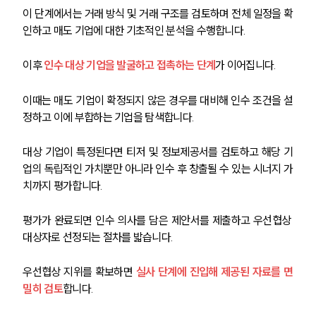
글로벌 파트너 로펌
이 단계에서는 거래 방식 및 거래 구조를 검토하며 전체 일정을 확
고객의 소리
인하고 매도 기업에 대한 기초적인 분석을 수행합니다.
통합검색
AI대륜
이후 
인수 대상 기업을 발굴하고 접촉하는 단계
가 이어집니다.
업무사례
이때는 매도 기업이 확정되지 않은 경우를 대비해 인수 조건을 설
정하고 이에 부합하는 기업을 탐색합니다.
주요 업무사례
사례분석/최신동향
법률정보
대상 기업이 특정된다면 티저 및 정보제공서를 검토하고 해당 기
법률지식인
업의 독립적인 가치뿐만 아니라 인수 후 창출될 수 있는 시너지 가
고객후기
치까지 평가합니다.
평가가 완료되면 인수 의사를 담은 제안서를 제출하고 우선협상 
업무분야
대상자로 선정되는 절차를 밟습니다.
M&A센터 업무
전체
우선협상 지위를 확보하면 
실사 단계에 진입해 제공된 자료를 면
밀히 검토
합니다.
구성원 소개