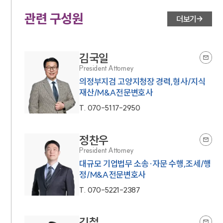
관련 구성원
더보기
김국일
President Attorney
의정부지검 고양지청장 경력,형사/지식
재산/M&A전문변호사
T.
070-5117-2950
정찬우
President Attorney
대규모 기업법무 소송·자문 수행,조세/행
정/M&A전문변호사
T.
070-5221-2387
김철