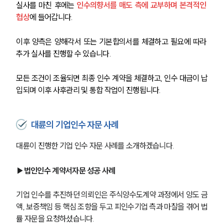
실사를 마친 후에는 
인수의향서를 매도 측에 교부하며 본격적인 
협상
에 들어갑니다.
M&A전문변호사
이후 양측은 양해각서 또는 기본합의서를 체결하고 필요에 따라 
소식/자료
추가 실사를 진행할 수 있습니다.
언론보도
모든 조건이 조율되면 최종 인수 계약을 체결하고, 인수 대금이 납
공지사항
입되며 이후 사후관리 및 통합 작업이 진행됩니다.
법률 블로그
법률서식
뉴스레터/브로슈어
대륜의 기업인수 자문 사례
세미나
대륜이 진행한 기업 인수 자문 사례를 소개하겠습니다. 
대륜법률상담예약
▶법인인수 계약서자문 성공 사례
대륜법률상담예약
기업 인수를 추진하던 의뢰인은 주식양수도계약 과정에서 양도 금
액, 보증책임 등 핵심 조항을 두고 피인수기업 측과 마찰을 겪어 법
률 자문을 요청하셨습니다.