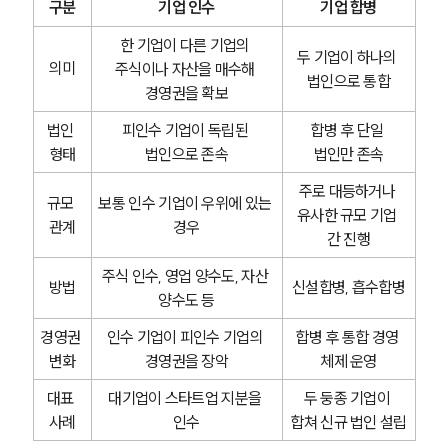
구분
기업 인수
기업 합병
한 기업이 다른 기업의 
두 기업이 하나의 
의미
주식이나 자산을 매수해 
법인으로 통합
경영권을 확보
법인 
피인수 기업이 독립된 
합병 후 단일 
형태
법인으로 존속
법인만 존속
주로 대등하거나 
규모 
보통 인수 기업이 우위에 있는 
유사한 규모 기업 
관계
경우
간 진행
주식 인수, 영업 양수도, 자산 
방법
신설합병, 흡수합병
양수도 등
경영권 
인수 기업이 피인수 기업의 
합병 후 통합 경영 
변화
경영권을 장악
체제 운영
대표 
대기업이 스타트업 지분을 
두 둥종 기업이 
사례
인수
합쳐 신규 법인 설립