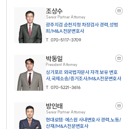
조상수
Senior Partner Attorney
광주지검 순천지청 차장검사 경력,성범
죄/M&A전문변호사
T.
070-5117-3709
박동일
President Attorney
싱가포르 외국법자문사 자격 보유 변호
인재채용
사,국제소송/증거조사/M&A전문변호사
만화로 보는 사례
T.
070-5221-3616
방인태
Senior Partner Attorney
현대로템·에스원 사내변호사 경력,노동/
산재/M&A전문변호사