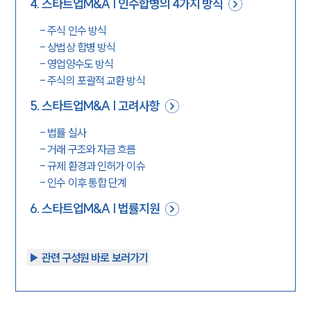
4
.
스타트업M&A | 인수합병의 4가지 방식
-
주식 인수 방식
-
상법상 합병 방식
-
영업양수도 방식
-
주식의 포괄적 교환 방식
5
.
스타트업M&A | 고려사항
-
법률 실사
-
거래 구조와 자금 흐름
-
규제 환경과 인허가 이슈
-
인수 이후 통합 단계
6
.
스타트업M&A | 법률지원
▶︎ 관련 구성원 바로 보러가기