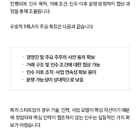
글로벌 파트너 로펌
진행되며, 인수 목적, 거래 조건, 인수 이후 운영 방향까지 협상 과
고객의 소리
정을 통해 조율됩니다.
통합검색
AI대륜
우호적 M&A의 주요 특징은 다음과 같습니다.
업무사례
주요 업무사례
ㆍ 경영진 및 주요 주주의 사전 동의 확보
사례분석/최신동향
ㆍ 거래 구조 및 인수 조건에 대한 협상 가능
법률정보
ㆍ 인수 이후 조직·사업 연속성 확보 용이
법률지식인
고객후기
ㆍ 분쟁 가능성이 상대적으로 낮음
업무분야
특히 스타트업의 경우 기술, 인력, 사업 모델이 핵심 자산이기 때문
M&A센터 업무
에 창업자와 핵심 인력이 협조하지 않는 인수는 실질적인 가치 확
전체
보가 어렵습니다.
구성원 소개