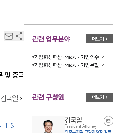
관련 업무분야
더보기
기업회생파산·M&A · 기업인수
기업회생파산·M&A · 기업분할
 및 중국
관련 구성원
김국일
더보기
김국일
NTS
President Attorney
의정부지검 고양지청장 경력,