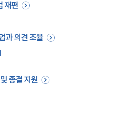
업 재편
기업과 의견 조율
계
 및 종결 지원