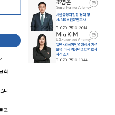
조영곤
Senior Partner Attorney
서울중앙지검장 경력,형
사/M&A전문변호사
T.
070-7510-2014
Mia KIM
U.S.-Licensed Attorney
일반·외국어번역행정사 자격
센터소개
보유,미국 워싱턴D.C 변호사
자격 소지
. 
T.
070-7510-1044
센터소개
금 회
대륜의 강점
오시는 길
었습니
글로벌 파트너 로펌
고객의 소리
를 포
통합검색