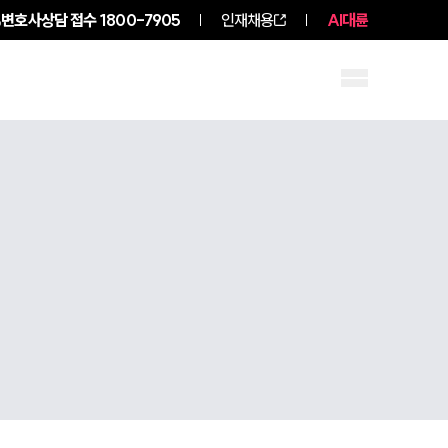
변호사상담 접수
1800-7905
인재채용
AI대륜
구성원 소개
소식/자료