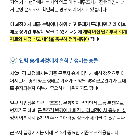
기업 거래 현장에서는 사업 양도 이후 세무조사가 진행되면서 과
거 운영 문제까지 확인되는 경우도 이어지고 있습니다. 
이 과정에서 
세금 누락이나 허위 신고 문제가 드러나면 거래 이후
에도 장기간 부담
이 남을 수 있기 때문에 
계약 이전 단계부터 회계
자료와 세금 신고 내역을 충분히 정리해둬야
 합니다.
인력 승계 과정에서 흔히 발생하는 충돌
사업매각 과정에서는 기존 근로자 승계 여부가 핵심 쟁점으로 이
어지는데, 영업 양도 형태로 거래가 진행될 경우 
근로관계가 그대
로 유지되는지 여부
가 중요하게 다뤄지기도 합니다.
일부 사업장은 인력 구조조정 문제까지 겹치면서 노동 분쟁으로 
센터소개
번지기도 하며, 
근로조건 변경이나 퇴직 처리 과정에서 충분한 설
명이 이뤄지지 않으면 추가 손해배상 청구가 제기
될 수 있습니다.
센터소개
대륜의 강점
근로자 입장에서는 아래 요소가 중요한 기준으로 작용합니다.
오시는 길