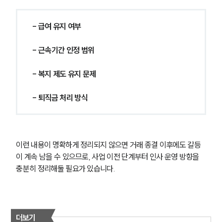
글로벌 파트너 로펌
고객의 소리
통합검색
- 급여 유지 여부
AI대륜
- 근속기간 인정 범위
업무사례
- 복지 제도 유지 문제
주요 업무사례
사례분석/최신동향
- 퇴직금 처리 방식
법률정보
법률지식인
고객후기
이런 내용이 명확하게 정리되지 않으면 거래 종결 이후에도 갈등
업무분야
이 계속 남을 수 있으므로, 사업 이전 단계부터 인사 운영 방향을 
충분히 정리해둘 필요가 있습니다.
M&A센터 업무
전체
더보기
구성원 소개