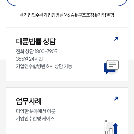
#
기업인수
#
기업합병
#
M&A
#
구조조정
#
기업결합
대륜법률 상담
전화 상담 1800-7905

365일 24시간

기업인수합병변호사 상담 가능
업무사례
다양한 분야에서 이룬

기업인수합병 케이스