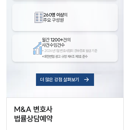
260명 이상
의
주요 구성원
월간
1200+
건의
사건수임건수
*
2026년 1월 변호사협회 경유증표 발급 기준
*대한변협 광고 규정 제4조 제1호 준수
더 많은 강점 살펴보기
M&A
변호사
법률상담예약