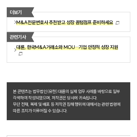
더보기
소식/자료
M&A전문변호사 추천받고 성장 퀀텀점프 준비하세요
언론보도
관련기사
공지사항
법률 블로그
대륜, 한국M&A거래소와 MOU…기업 안정적 성장 지원
법률서식
뉴스레터/브로슈어
세미나
대륜법률상담예약
본 콘텐츠는 법무법인(유한) 대륜의 실제 업무 사례를 바탕으로 일부
대륜법률상담예약
각색하여 작성되었으며, 저작권은 당사에 귀속됩니다.
무단 전재, 복제 및 배포 등 저작권 침해 행위에 대해서는 관련 법령에
따른 조치가 이루어질 수 있습니다.