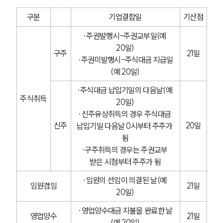
구분
기업결합일
기산점
∙주권발행시-주권교부일(예 
20일)
구주
21일
∙주권미발행시-주식대금 지급일
(예 20일)
∙주식대금 납입기일의 다음날(예 
주식취득
20일)
∙신주유상취득의 경우 주식대금 
신주
20일
납입기일 다음날 0시부터 주주가 
됨
∙구주취득의 경우는 주권교부 
받은 시점부터 주주가 됨
∙임원의 선임이 의결된 날(예 
임원겸임
21일
20일)
∙영업양수대금 지불을 완료한 날
영업양수
21일
(예 20일)