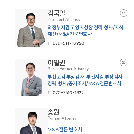
김국일
President Attorney
의정부지검 고양지청장 경력,형사/지식
재산/M&A전문변호사
T.
070-5117-2950
이일권
Senior Partner Attorney
인재채용
부산고검 부장검사·부산지검 부장검사
만화로 보는 사례
경력,형사/증거조사/M&A전문변호사
T.
070-7510-1822
송원
Partner Attorney
M&A전문 변호사