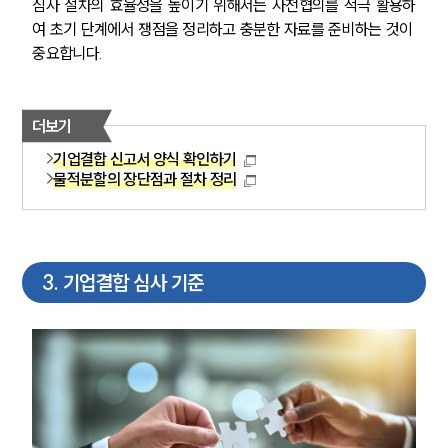
심사 절차의 효율성을 높이기 위해서는 사전협의를 적극 활용하
글로벌 파트너 로펌
고객의 소리
여 초기 단계에서 쟁점을 정리하고 충분한 자료를 준비하는 것이 
통합검색
중요합니다.
AI대륜
더보기
업무사례
기업결합 신고서 양식 확인하기
주요 업무사례
물적분할의 장단점과 절차 정리
사례분석/최신동향
법률정보
법률지식인
고객후기
3
.
기업결합 심사 기준
업무분야
M&A센터 업무
전체
구성원 소개