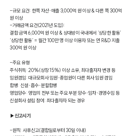
-규모 요건: 한쪽 자산·매출 3,000억 원 이상 & 다른 쪽 300억 
원 이상
-거래금액 요건(2021년 도입):
결합 금액 6,000억 원 이상 & 상대방이 국내에서 ‘상당한 활동’
‘상당한 활동’ = 월간 100만 명 이상 이용자 또는 연 R&D 지출 
300억 원 이상
-주요 유형
주식취득: 20%(상장 15%) 이상 소유, 최다출자자 변경 등
임원겸임: 대규모회사 임원·종업원이 다른 회사 임원 겸임
합병: 신설·흡수·분할합병
영업양수: 영업의 전부 또는 주요 부분 양수·임차·경영수임 등
신설회사 설립 참여: 최다출자자 되는 경우
▶신고시기
-원칙: 사후신고(결합일로부터 30일 이내)