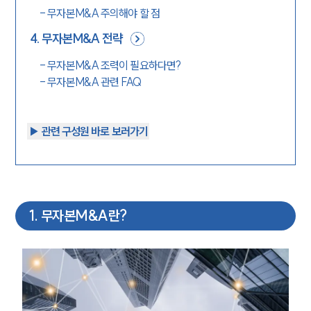
-
무자본M&A 주의해야 할 점
4
.
무자본M&A 전략
-
무자본M&A 조력이 필요하다면?
-
무자본M&A 관련 FAQ
▶︎ 관련 구성원 바로 보러가기
1
.
무자본M&A란?