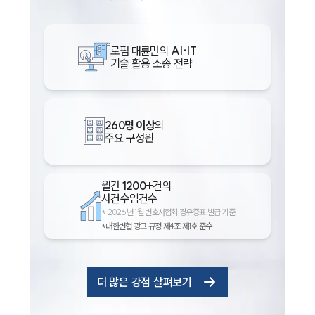
로펌 대륜만의
AI·IT
기술 활용 소송 전략
260명 이상
의
주요 구성원
월간
1200+
건의
사건수임건수
*
2026년 1월 변호사협회 경유증표 발급 기준
*대한변협 광고 규정 제4조 제1호 준수
더 많은 강점 살펴보기