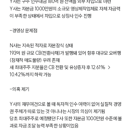
Y사는 구주 인수대금 180억 원 전액을 외부 차입으로 마련
Y사는 자본금 1000만원의 소규모 영상제작업체로 자체 자금력
이 부족한 상태에서 차입으로 상장사 인수 진행
-경영상 문제점
N사는 지속된 적자로 자본잠식 상태
193억 원 규모 CB(전환사채)가 발행돼 있어 향후 대규모 오버행
(잠재적 매도물량) 우려 존재
새 최대주주 지분율은 CB 전환 및 유상증자 후 12.61% → 
10.42%까지 하락 가능
-의혹 제기
Y사의 재무여건으로 볼 때 독자적 인수 여력이 없어 실질적 경영
권 주체가 따로 있는 것 아니냐는 시장의 의심이 제기됨
당초 최대주주로 예정됐던 F사 또한 자본금 1000만원 수준에 불
과로 자금 조달 능력 부족한 상황이었음