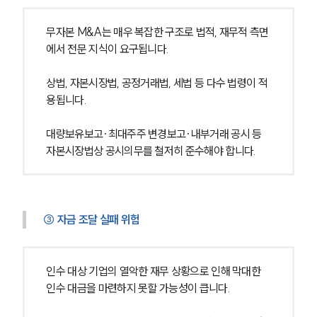
글로벌 파트너 로펌
고객의 소리
무자본 M&A는 매우 복잡한 구조로 법적, 재무적 측면
통합검색
AI대륜
에서 전문 지식이 요구됩니다.
상법, 자본시장법, 공정거래법, 세법 등 다수 법령이 적
업무사례
용됩니다.
주요 업무사례
대량보유보고·최대주주 변경보고·내부거래 공시 등 
사례분석/최신동향
법률정보
자본시장법상 공시의무를 철저히 준수해야 합니다.
법률지식인
고객후기
③ 자금 조달 실패 위험
업무분야
M&A센터 업무
전체
인수 대상 기업의 열악한 재무 상황으로 인해 막대한 
인수 대금을 마련하지 못할 가능성이 큽니다.
구성원 소개