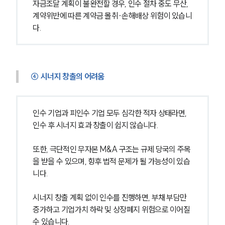
자금조달 계획이 불완전할 경우, 인수 절차 중도 무산, 
계약위반에 따른 계약금 몰취·손해배상 위험이 있습니
M&A전문변호사
다.
소식/자료
언론보도
④ 시너지 창출의 어려움
공지사항
법률 블로그
법률서식
인수 기업과 피인수 기업 모두 심각한 적자 상태라면, 
뉴스레터/브로슈어
세미나
인수 후 시너지 효과 창출이 쉽지 않습니다.
또한, 극단적인 무자본 M&A 구조는 규제 당국의 주목
대륜법률상담예약
을 받을 수 있으며, 향후 법적 문제가 될 가능성이 있습
니다.
대륜법률상담예약
시너지 창출 계획 없이 인수를 진행하면, 부채 부담만 
증가하고 기업가치 하락 및 상장폐지 위험으로 이어질 
수 있습니다.