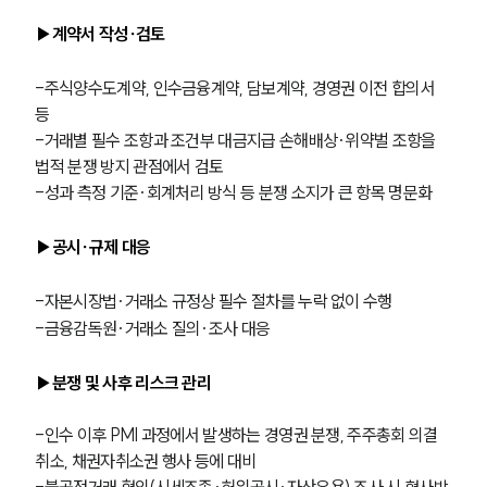
▶계약서 작성∙검토
-주식양수도계약, 인수금융계약, 담보계약, 경영권 이전 합의서 
등
-거래별 필수 조항과 조건부 대금지급 손해배상·위약벌 조항을 
법적 분쟁 방지 관점에서 검토
-성과 측정 기준·회계처리 방식 등 분쟁 소지가 큰 항목 명문화
▶공시∙규제 대응
-자본시장법·거래소 규정상 필수 절차를 누락 없이 수행
-금융감독원·거래소 질의·조사 대응
▶분쟁 및 사후 리스크 관리
-인수 이후 PMI 과정에서 발생하는 경영권 분쟁, 주주총회 의결 
취소, 채권자취소권 행사 등에 대비
-불공정거래 혐의(시세조종·허위공시·자산유용) 조사 시 형사방