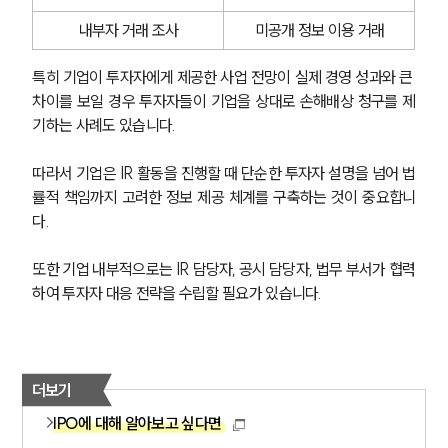
법률정보
법률지식인
내부자 거래 조사
미공개 정보 이용 거래
고객후기
특히 기업이 투자자에게 제공한 사업 전망이 실제 경영 성과와 큰 
차이를 보일 경우 투자자들이 기업을 상대로 손해배상 청구를 제
업무분야
기하는 사례도 있습니다.
M&A센터 업무
전체
따라서 기업은 IR 활동을 진행할 때 단순한 투자자 설명을 넘어 법
률적 책임까지 고려한 정보 제공 체계를 구축하는 것이 중요합니
다.
구성원 소개
또한 기업 내부적으로는 IR 담당자, 공시 담당자, 법무 부서가 협력
M&A전문변호사
하여 투자자 대응 전략을 수립할 필요가 있습니다. 
소식/자료
언론보도
더보기
공지사항
IPO에 대해 알아보고 싶다면
법률 블로그
법률서식