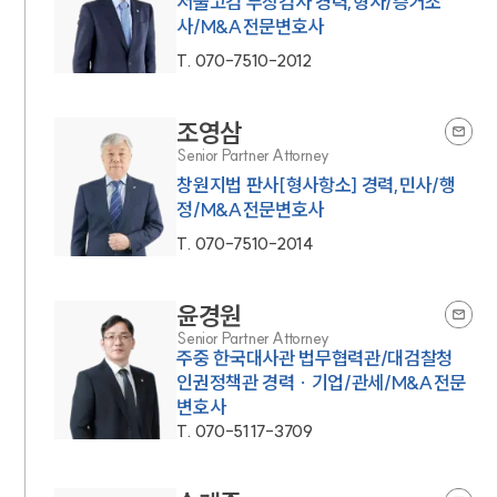
서울고검 부장검사 경력,형사/증거조
사/M&A전문변호사
T.
070-7510-2012
조영삼
Senior Partner Attorney
창원지법 판사[형사항소] 경력,민사/행
정/M&A전문변호사
T.
070-7510-2014
윤경원
Senior Partner Attorney
주중 한국대사관 법무협력관/대검찰청
인권정책관 경력 · 기업/관세/M&A전문
변호사
T.
070-5117-3709