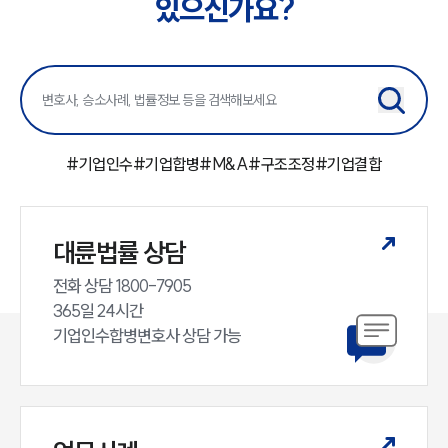
있으신가요?
#
기업인수
#
기업합병
#
M&A
#
구조조정
#
기업결합
대륜법률 상담
전화 상담 1800-7905

365일 24시간

기업인수합병변호사 상담 가능