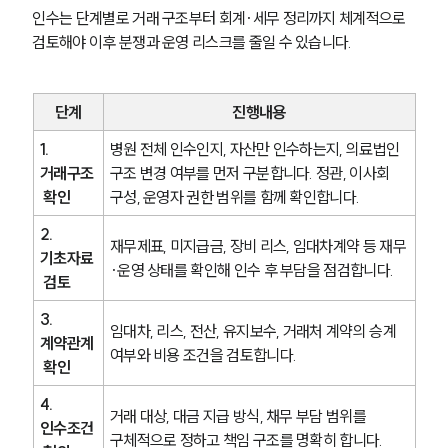
인수는 단계별로 거래 구조부터 회계·세무 정리까지 체계적으로 
소식/자료
검토해야 이후 분쟁과 운영 리스크를 줄일 수 있습니다.
언론보도
공지사항
법률 블로그
단계
진행내용
법률서식
뉴스레터/브로슈어
1. 
병원 전체 인수인지, 자산만 인수하는지, 의료법인 
세미나
거래구조
구조 변경 여부를 먼저 구분합니다. 정관, 이사회 
 확인
구성, 운영자 권한 범위를 함께 확인합니다.
대륜법률상담예약
2. 
재무제표, 미지급금, 장비 리스, 임대차계약 등 재무
기초자료
·운영 상태를 확인해 인수 후 부담을 점검합니다.
대륜법률상담예약
 검토
3. 
임대차, 리스, 전산, 유지보수, 거래처 계약의 승계 
계약관계
여부와 비용 조건을 검토합니다.
 확인
4. 
거래 대상, 대금 지급 방식, 채무 부담 범위를 
인수조건
구체적으로 정하고 책임 구조를 명확히 합니다.