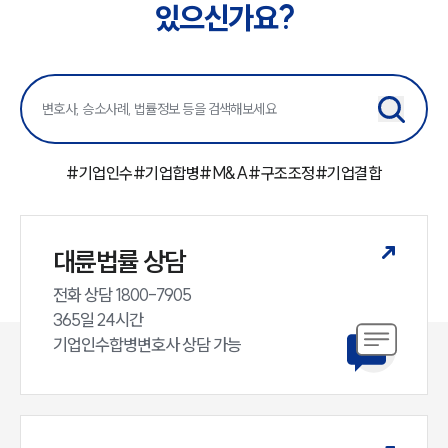
있으신가요?
업무사례
주요 업무사례
사례분석/최신동향
법률정보
법률지식인
고객후기
#
기업인수
#
기업합병
#
M&A
#
구조조정
#
기업결합
업무분야
대륜법률 상담
M&A센터 업무
전체
전화 상담 1800-7905

365일 24시간

기업인수합병변호사 상담 가능
구성원 소개
M&A전문변호사