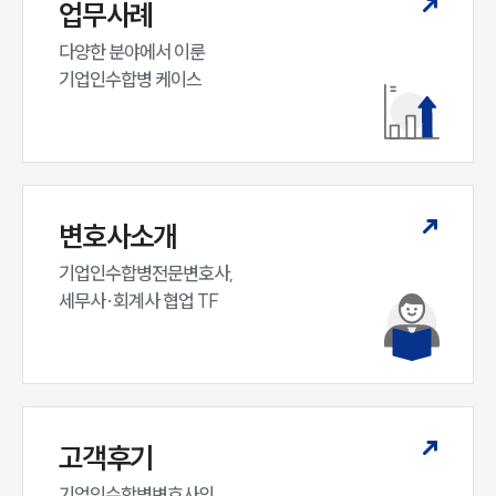
소식/자료
업무사례
다양한 분야에서 이룬

언론보도
공지사항
기업인수합병 케이스
법률 블로그
법률서식
뉴스레터/브로슈어
세미나
변호사소개
대륜법률상담예약
기업인수합병전문변호사,

대륜법률상담예약
세무사·회계사 협업 TF
고객후기
기업인수합병변호사의
