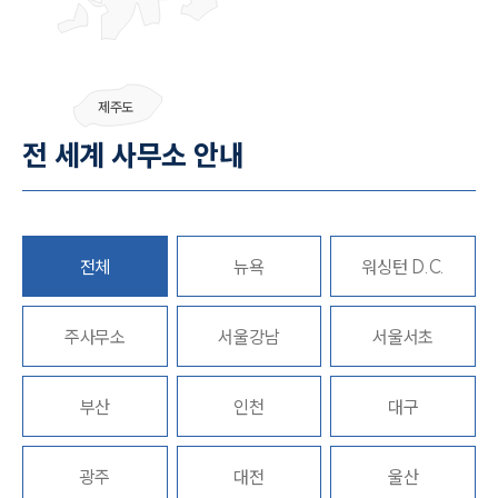
센터소개
제주도
센터소개
전 세계 사무소 안내
대륜의 강점
오시는 길
글로벌 파트너 로펌
고객의 소리
통합검색
전체
뉴욕
워싱턴 D.C.
AI대륜
주사무소
업무사례
서울강남
서울서초
주요 업무사례
부산
인천
대구
사례분석/최신동향
법률정보
법률지식인
고객후기
광주
대전
울산