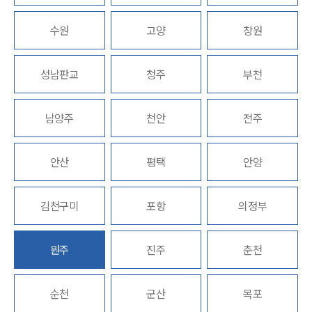
업무분야
수원
고양
창원
M&A센터 업무
성남판교
청주
부천
전체
남양주
천안
전주
구성원 소개
M&A전문변호사
안산
평택
안양
소식/자료
김천구미
포항
의정부
언론보도
공지사항
원주
진주
춘천
법률 블로그
법률서식
뉴스레터/브로슈어
순천
군산
목포
세미나