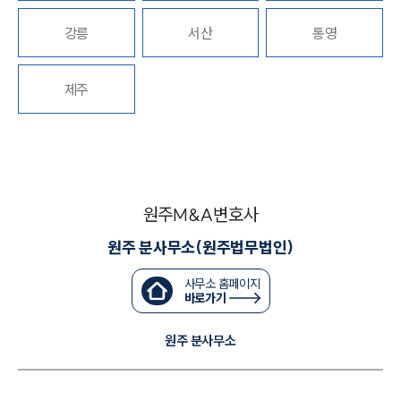
강릉
서산
통영
대륜법률상담예약
대륜법률상담예약
제주
원주M&A변호사
원주 분사무소(원주법무법인)
사무소 홈페이지
바로가기
원주 분사무소