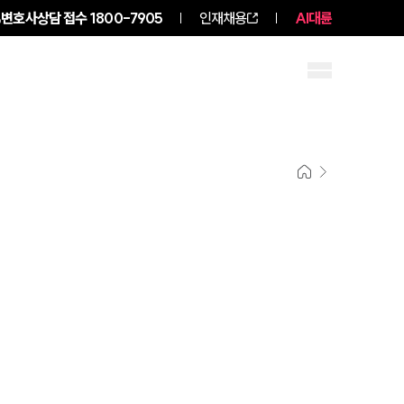
변호사상담 접수
1800-7905
인재채용
AI대륜
구성원 소개
소식/자료
센터소개
센터소개
대륜의 강점
오시는 길
글로벌 파트너 로펌
고객의 소리
통합검색
AI대륜