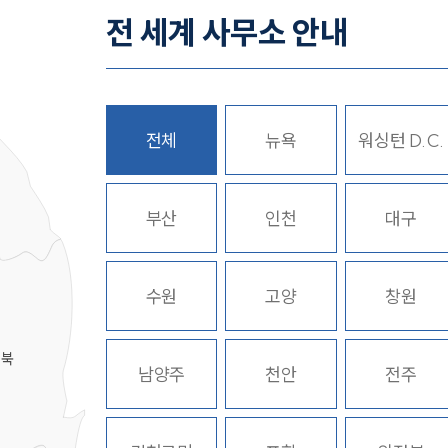
전 세계 사무소 안내
전체
뉴욕
워싱턴 D.C.
히
부산
인천
대구
수원
고양
창원
경북
남양주
천안
전주