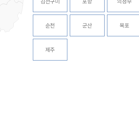
김천구미
포항
의정부
순천
군산
목포
제주