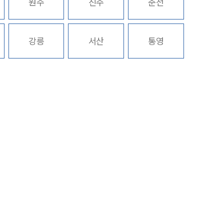
원주
진주
춘천
구성원 소개
강릉
서산
통영
M&A전문변호사
소식/자료
언론보도
공지사항
법률 블로그
법률서식
뉴스레터/브로슈어
세미나