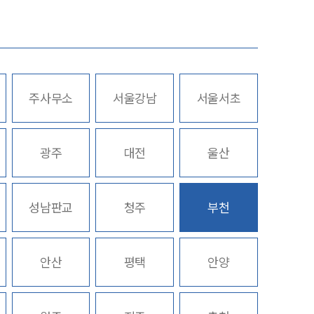
업무사례
주요 업무사례
주사무소
서울강남
서울서초
사례분석/최신동향
스토리
법률정보
광주
대전
울산
법률지식인
고객후기
성남판교
청주
부천
업무분야
안산
평택
안양
M&A센터 업무
전체