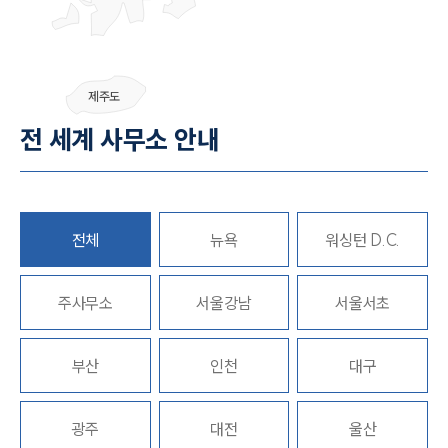
센터소개
제주도
센터소개
전 세계 사무소 안내
대륜의 강점
오시는 길
글로벌 파트너 로펌
고객의 소리
통합검색
전체
뉴욕
워싱턴 D.C.
AI대륜
주사무소
업무사례
서울강남
서울서초
주요 업무사례
부산
인천
대구
사례분석/최신동향
법률정보
법률지식인
고객후기
광주
대전
울산