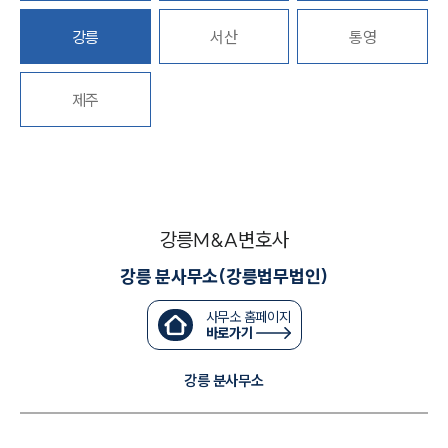
강릉
서산
통영
대륜법률상담예약
대륜법률상담예약
제주
강릉M&A변호사
강릉 분사무소(강릉법무법인)
사무소 홈페이지
바로가기
강릉 분사무소