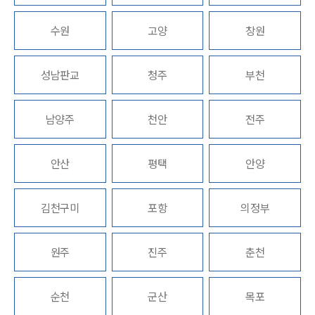
업무분야
수원
고양
창원
M&A센터 업무
성남판교
청주
부천
전체
남양주
천안
전주
구성원 소개
M&A전문변호사
안산
평택
안양
소식/자료
김천구미
포항
의정부
언론보도
공지사항
원주
진주
춘천
법률 블로그
법률서식
뉴스레터/브로슈어
순천
군산
목포
세미나