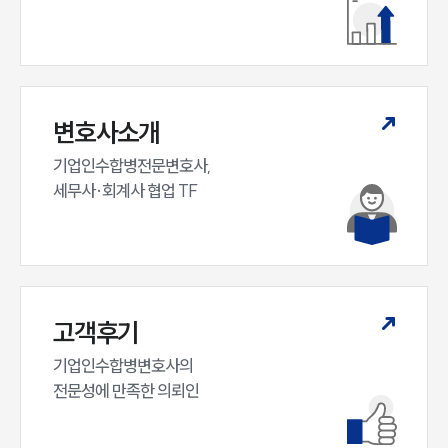
전체
구성원 소개
M&A전문변호사
변호사소개
기업인수합병전문변호사,

소식/자료
세무사·회계사 협업 TF
언론보도
공지사항
법률 블로그
법률서식
뉴스레터/브로슈어
고객후기
세미나
기업인수합병변호사의

전문성에 만족한 의뢰인
대륜법률상담예약
대륜법률상담예약