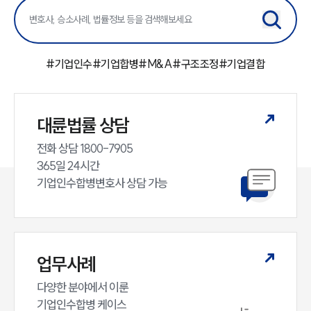
센터소개
대륜의 강점
오시는 길
#
기업인수
#
기업합병
#
M&A
#
구조조정
#
기업결합
글로벌 파트너 로펌
고객의 소리
통합검색
AI대륜
대륜법률 상담
업무사례
전화 상담 1800-7905

365일 24시간

주요 업무사례
기업인수합병변호사 상담 가능
사례분석/최신동향
법률정보
법률지식인
고객후기
업무사례
업무분야
다양한 분야에서 이룬

기업인수합병 케이스
M&A센터 업무