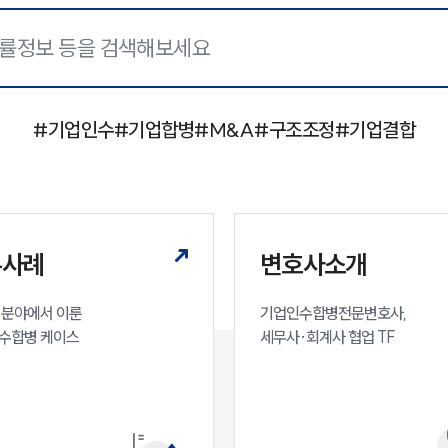
#
기업인수
#
기업합병
#
M&A
#
구조조정
#
기업결합
무사례
변호사소개
분야에서 이룬

기업인수합병전문변호사,

수합병 케이스
세무사·회계사 협업 TF