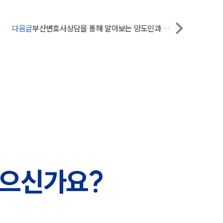
센터소개
다음글
부산변호사상담을 통해 알아보는 양도인과 양수인의 관점에서 본 영업양도의 장단점
대륜의 강점
오시는 길
글로벌 파트너 로펌
고객의 소리
통합검색
AI대륜
업무사례
있으신가요?
주요 업무사례
사례분석/최신동향