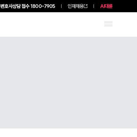
변호사상담 접수
1800-7905
인재채용
AI대륜
구성원 소개
소식/자료