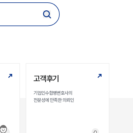
법률정보
법률지식인
고객후기
업무분야
M&A센터 업무
전체
고객후기
기업인수합병변호사의

구성원 소개
전문성에 만족한 의뢰인
M&A전문변호사
소식/자료