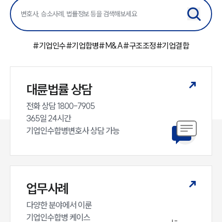
센터소개
대륜의 강점
오시는 길
#
기업인수
#
기업합병
#
M&A
#
구조조정
#
기업결합
글로벌 파트너 로펌
고객의 소리
통합검색
AI대륜
대륜법률 상담
업무사례
전화 상담 1800-7905

365일 24시간

주요 업무사례
기업인수합병변호사 상담 가능
사례분석/최신동향
법률정보
법률지식인
고객후기
업무사례
업무분야
다양한 분야에서 이룬

기업인수합병 케이스
M&A센터 업무