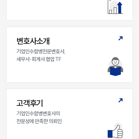
전체
구성원 소개
M&A전문변호사
변호사소개
기업인수합병전문변호사,

소식/자료
세무사·회계사 협업 TF
언론보도
공지사항
법률 블로그
법률서식
뉴스레터/브로슈어
고객후기
세미나
기업인수합병변호사의

전문성에 만족한 의뢰인
대륜법률상담예약
대륜법률상담예약