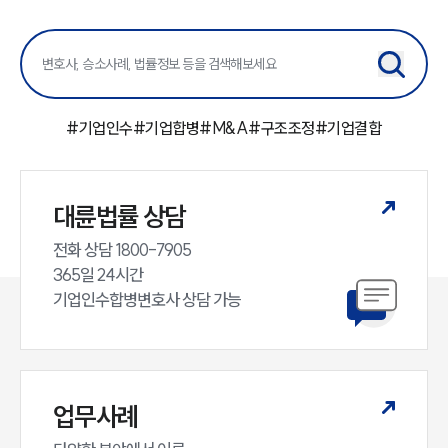
센터소개
센터소개
대륜의 강점
오시는 길
글로벌 파트너 로펌
#
기업인수
#
기업합병
#
M&A
#
구조조정
#
기업결합
고객의 소리
통합검색
AI대륜
대륜법률 상담
업무사례
전화 상담 1800-7905

365일 24시간

주요 업무사례
사례분석/최신동향
기업인수합병변호사 상담 가능
법률정보
법률지식인
고객후기
업무사례
업무분야