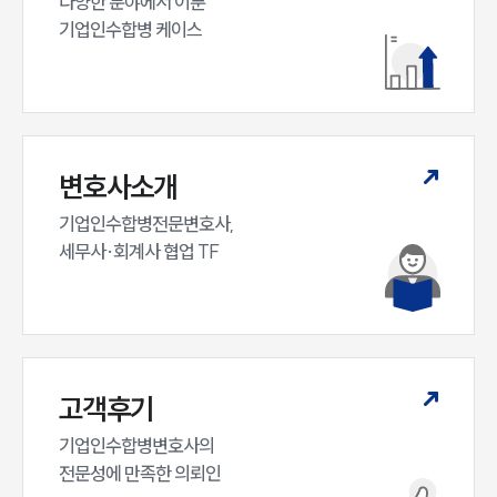
다양한 분야에서 이룬

M&A센터 업무
기업인수합병 케이스
전체
구성원 소개
M&A전문변호사
변호사소개
기업인수합병전문변호사,

소식/자료
세무사·회계사 협업 TF
언론보도
공지사항
법률 블로그
법률서식
뉴스레터/브로슈어
세미나
고객후기
기업인수합병변호사의

대륜법률상담예약
전문성에 만족한 의뢰인