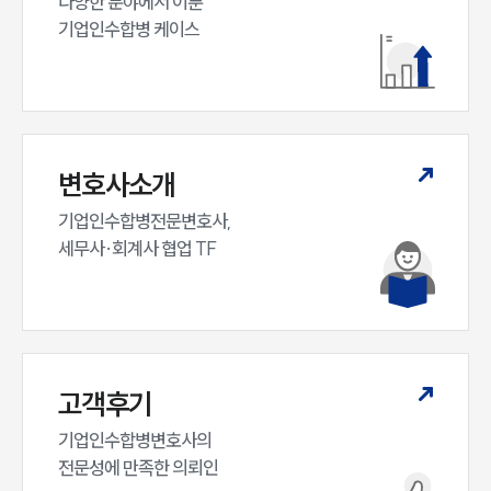
다양한 분야에서 이룬

M&A센터 업무
기업인수합병 케이스
전체
구성원 소개
M&A전문변호사
변호사소개
기업인수합병전문변호사,

소식/자료
세무사·회계사 협업 TF
언론보도
공지사항
법률 블로그
법률서식
뉴스레터/브로슈어
세미나
고객후기
기업인수합병변호사의

대륜법률상담예약
전문성에 만족한 의뢰인