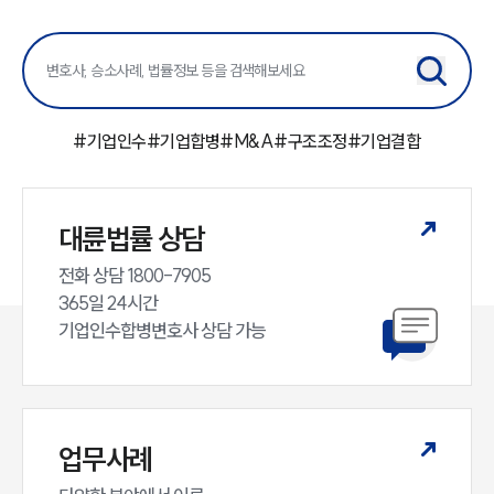
센터소개
센터소개
대륜의 강점
오시는 길
글로벌 파트너 로펌
#
기업인수
#
기업합병
#
M&A
#
구조조정
#
기업결합
고객의 소리
통합검색
AI대륜
대륜법률 상담
업무사례
전화 상담 1800-7905

365일 24시간

주요 업무사례
사례분석/최신동향
기업인수합병변호사 상담 가능
법률정보
법률지식인
고객후기
업무사례
업무분야