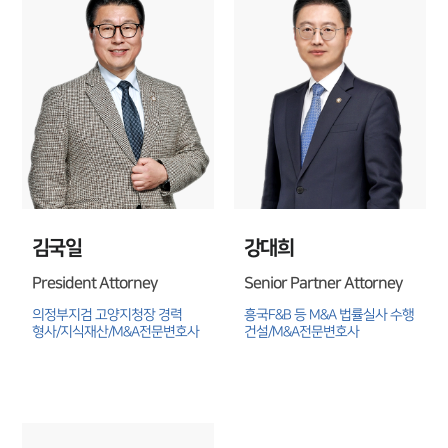
센터소개
센터소개
대륜의 강점
오시는 길
글로벌 파트너 로펌
고객의 소리
통합검색
김국일
강대희
AI대륜
President Attorney
Senior Partner Attorney
업무사례
의정부지검 고양지청장 경력

흥국F&B 등 M&A 법률실사 수행

형사/지식재산/M&A전문변호사
건설/M&A전문변호사
주요 업무사례
사례분석/최신동향
법률정보
법률지식인
고객후기