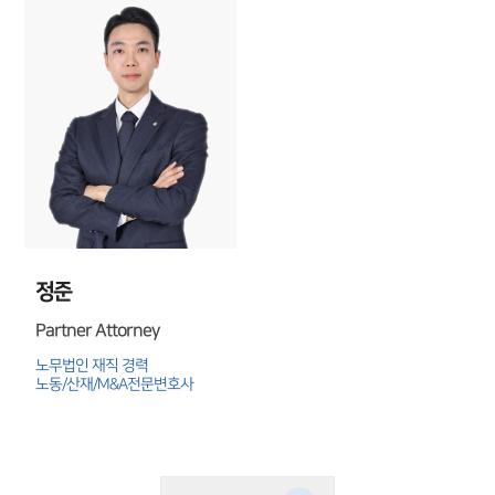
업무분야
M&A센터 업무
전체
구성원 소개
M&A전문변호사
정준
소식/자료
Partner Attorney
노무법인 재직 경력

언론보도
노동/산재/M&A전문변호사
공지사항
법률 블로그
법률서식
뉴스레터/브로슈어
세미나