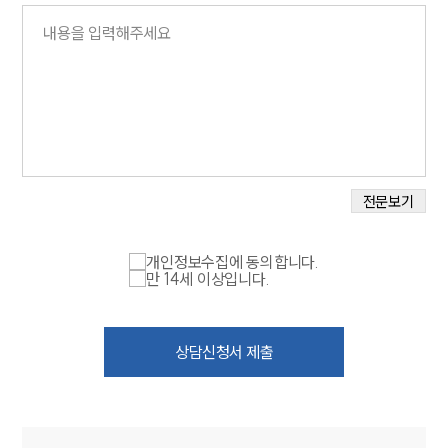
법률정보
법률지식인
고객후기
업무분야
M&A센터 업무
전체
전문보기
구성원 소개
개인정보수집에 동의합니다.
만 14세 이상입니다.
M&A전문변호사
소식/자료
상담신청서 제출
언론보도
공지사항
법률 블로그