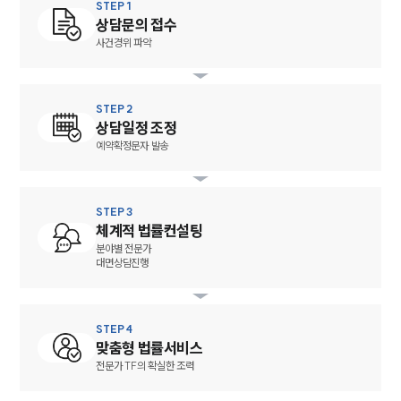
법률서식
STEP 1
뉴스레터/브로슈어
상담문의 접수
세미나
사건경위 파악
대륜법률상담예약
STEP 2
상담일정 조정
대륜법률상담예약
예약확정문자 발송
STEP 3
체계적 법률컨설팅
분야별 전문가
대면상담진행
STEP 4
맞춤형 법률서비스
전문가 TF의 확실한 조력