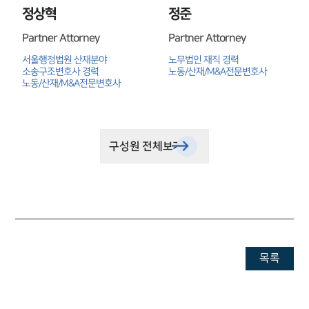
정상혁
정준
Partner Attorney
Partner Attorney
구성원 소개
서울행정법원 산재분야 
노무법인 재직 경력

M&A전문변호사
소송구조변호사 경력

노동/산재/M&A전문변호사
노동/산재/M&A전문변호사
소식/자료
구성원 전체보기
언론보도
공지사항
법률 블로그
법률서식
뉴스레터/브로슈어
세미나
목록
대륜법률상담예약
대륜법률상담예약