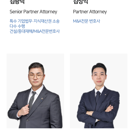
김광덕
김성익
센터소개
대륜의 강점
Senior Partner Attorney
Partner Attorney
오시는 길
특수 기업법무·지식재산권 소송 
M&A전문 변호사
글로벌 파트너 로펌
다수 수행

고객의 소리
건설/중대재해/M&A전문변호사
통합검색
AI대륜
업무사례
주요 업무사례
사례분석/최신동향
법률정보
법률지식인
고객후기
업무분야
M&A센터 업무
전체