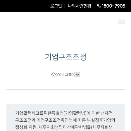
로그인
나의사건현황
1800-7905
기업구조조정
업무그룹
기업활력제고를위한특별법(기업활력법)에 의한 선제적 
구조조정과 기업구조조정촉진법에 따른 부실징후기업의 
정상화 지원, 채무자회생및파산에관한법률(채무자회생