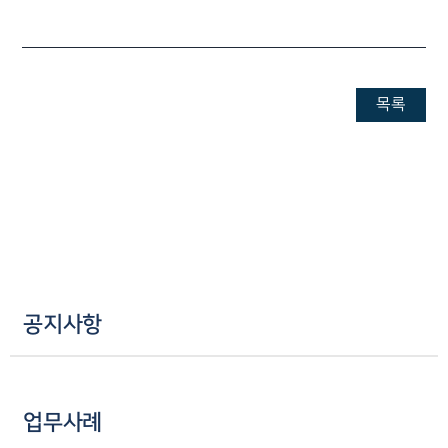
AI대륜
업무사례
주요 업무사례
목록
사례분석/최신동향
법률정보
법률지식인
고객후기
업무분야
M&A센터 업무
전체
공지사항
구성원 소개
M&A전문변호사
업무사례