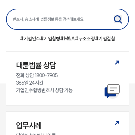
센터소개
센터소개
대륜의 강점
오시는 길
글로벌 파트너 로펌
#
기업인수
#
기업합병
#
M&A
#
구조조정
#
기업결합
고객의 소리
통합검색
AI대륜
대륜법률 상담
업무사례
전화 상담 1800-7905

365일 24시간

주요 업무사례
사례분석/최신동향
기업인수합병변호사 상담 가능
법률정보
법률지식인
고객후기
업무사례
업무분야