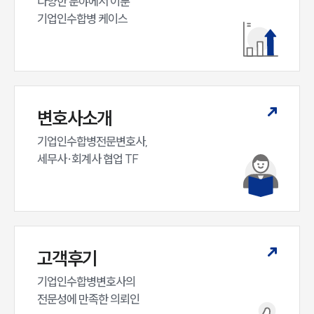
다양한 분야에서 이룬

M&A센터 업무
기업인수합병 케이스
전체
구성원 소개
M&A전문변호사
변호사소개
기업인수합병전문변호사,

소식/자료
세무사·회계사 협업 TF
언론보도
공지사항
법률 블로그
법률서식
뉴스레터/브로슈어
세미나
고객후기
기업인수합병변호사의

대륜법률상담예약
전문성에 만족한 의뢰인