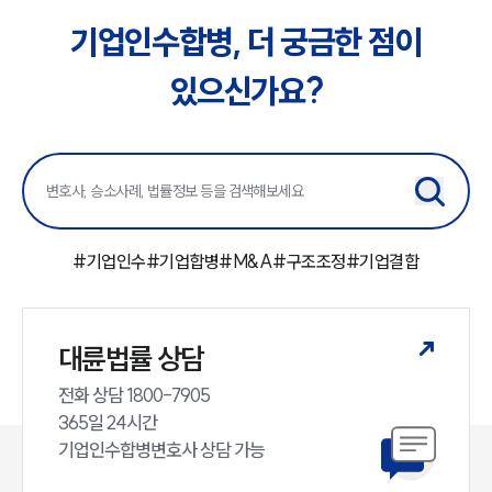
기업인수합병, 더 궁금한 점이
소식/자료
있으신가요?
언론보도
공지사항
법률 블로그
법률서식
뉴스레터/브로슈어
세미나
#
기업인수
#
기업합병
#
M&A
#
구조조정
#
기업결합
대륜법률상담예약
대륜법률상담예약
대륜법률 상담
전화 상담 1800-7905

365일 24시간

기업인수합병변호사 상담 가능