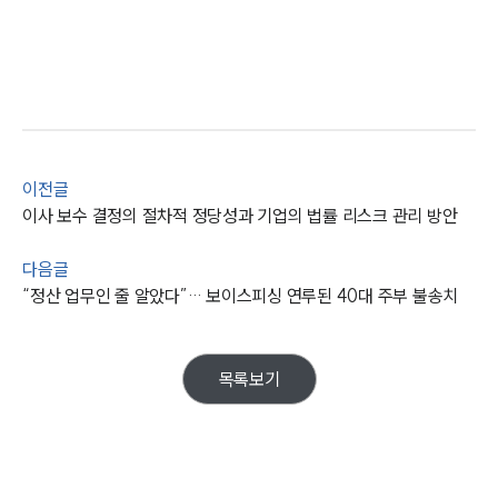
AI대륜
업무사례
주요 업무사례
사례분석/최신동향
법률정보
법률지식인
이전글
고객후기
이사 보수 결정의 절차적 정당성과 기업의 법률 리스크 관리 방안
다음글
업무분야
“정산 업무인 줄 알았다”… 보이스피싱 연루된 40대 주부 불송치
M&A센터 업무
전체
목록보기
구성원 소개
M&A전문변호사