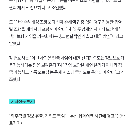
독 작업 여부와 파일 접근 기록 등을 객관적으로 확인할 수 있는 로그
관리 체계도 필요하다”고 조언했다.
또 “단순 손해배상 조항보다 실제 손해액 입증 없이 청구 가능한 위약
벌 조항을 계약서에 포함해야 한다”며 “외주업체의 사이버 보안 배상
책임보험 가입을 의무화하는 것도 현실적인 리스크 대응 방안”이라고
말했다.
장 변호사는 “이번 사건은 결국 사람에 대한 신뢰만으로는 정보보호가
불가능하다는 점을 보여준다”며 “기업 보안은 개인 윤리가 아니라 검
증 가능하고 기록으로 남는 통제 시스템 중심으로 운영돼야 한다”고 강
조했다.
센터소개
센터소개
[기사전문보기]
대륜의 강점
오시는 길
“외주직원 정보 유출, 기업도 책임”…부산 딥페이크 사건에 경고음 (바
글로벌 파트너 로펌
고객의 소리
로가기) 
통합검색