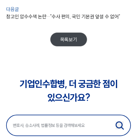
주요 업무사례
사례분석/최신동향
다음글
법률정보
참고인 압수수색 논란…"수사 편의, 국민 기본권 앞설 수 없어"
법률지식인
고객후기
목록보기
업무분야
M&A센터 업무
전체
기업인수합병, 더 궁금한 점이
구성원 소개
있으신가요?
M&A전문변호사
소식/자료
언론보도
공지사항