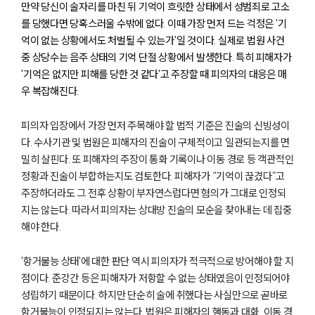
만약 당신이 술자리를 마친 뒤 기억이 흐릿한 상태에서 성범죄로 고소
를 당했다면 당혹스러울 수밖에 없다. 이때 가장 먼저 드는 걱정은 '기
억이 없는 상황에서도 처벌될 수 있는가'일 것이다. 실제로 법원 사건
중 상당수는 음주 상태의 기억 단절 상황에서 발생한다. 특히 피해자가
'기억은 없지만 피해를 당한 것 같다'고 주장할 때 피의자의 대응은 매
우 복잡해진다.
피의자 입장에서 가장 먼저 주목해야 할 법적 기준은 진술의 신빙성이
다. 수사기관 및 법원은 피해자의 진술이 구체적이고 일관되는지를 면
밀히 살핀다. 또 피해자의 주장이 통화 기록이나 이동 경로 등 객관적인
정황과 진술이 부합하는지도 검토한다. 피해자가 “기억이 끊겼다”고
주장하더라도 그 전후 상황이 부자연스럽다면 혐의가 그대로 인정되
지는 않는다. 따라서 피의자는 상대방 진술의 모순을 찾아내는 데 집중
해야 한다.
'항거불능 상태'에 대한 판단 역시 피의자가 적극적으로 방어해야 할 지
점이다. 준강간 등은 피해자가 저항할 수 없는 상태였음이 인정되어야
성립하기 때문이다. 하지만 단순히 술에 취했다는 사실만으로 곧바로
항거불능이 인정되지는 않는다. 법원은 피해자의 행동과 대화, 이동 경