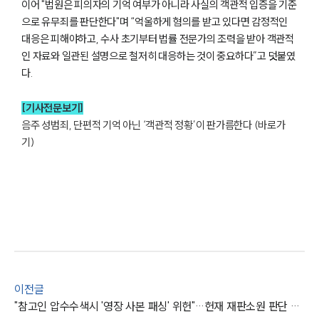
이어 "법원은 피의자의 기억 여부가 아니라 사실의 객관적 입증을 기준
으로 유무죄를 판단한다"며 “억울하게 혐의를 받고 있다면 감정적인
대응은 피해야하고, 수사 초기부터 법률 전문가의 조력을 받아 객관적
인 자료와 일관된 설명으로 철저히 대응하는 것이 중요하다”고 덧붙였
다.
[기사전문보기]
음주 성범죄, 단편적 기억 아닌 ‘객관적 정황’이 판가름한다 (바로가
센터소개
기)
센터소개
대륜의 강점
오시는 길
글로벌 파트너 로펌
고객의 소리
통합검색
AI대륜
업무사례
이전글
"참고인 압수수색시 '영장 사본 패싱' 위헌"…헌재 재판소원 판단 받는다