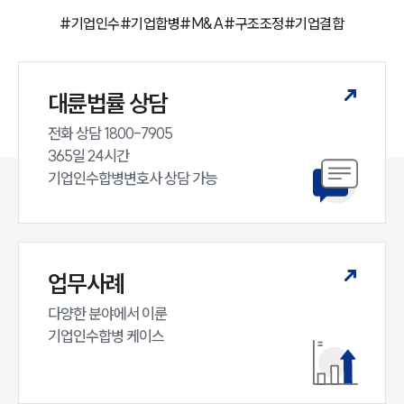
법률 블로그
#
기업인수
#
기업합병
#
M&A
#
구조조정
#
기업결합
법률서식
뉴스레터/브로슈어
세미나
대륜법률 상담
대륜법률상담예약
전화 상담 1800-7905

365일 24시간

대륜법률상담예약
기업인수합병변호사 상담 가능
업무사례
다양한 분야에서 이룬

기업인수합병 케이스