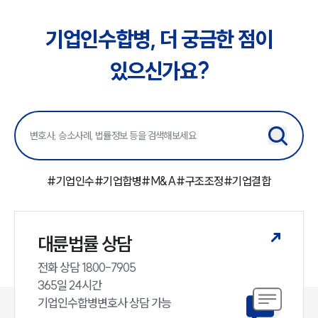
업무분야
기업인수합병, 더 궁금한 점이
M&A센터 업무
있으신가요?
전체
구성원 소개
M&A전문변호사
#
기업인수
#
기업합병
#
M&A
#
구조조정
#
기업결합
소식/자료
언론보도
공지사항
대륜법률 상담
법률 블로그
법률서식
전화 상담 1800-7905

뉴스레터/브로슈어
365일 24시간

세미나
기업인수합병변호사 상담 가능