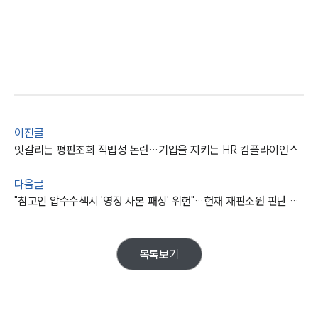
센터소개
센터소개
대륜의 강점
오시는 길
글로벌 파트너 로펌
이전글
고객의 소리
엇갈리는 평판조회 적법성 논란…기업을 지키는 HR 컴플라이언스
통합검색
AI대륜
다음글
"참고인 압수수색시 '영장 사본 패싱' 위헌"…헌재 재판소원 판단 받는다
업무사례
주요 업무사례
사례분석/최신동향
목록보기
법률정보
법률지식인
고객후기